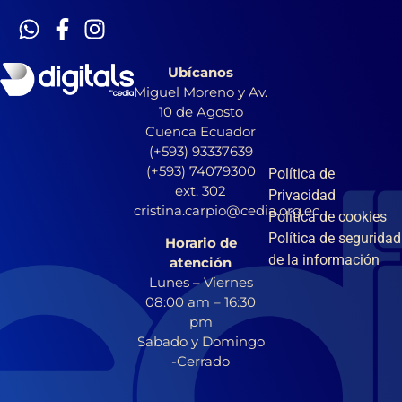
Ubícanos
Miguel Moreno y Av.
10 de Agosto
Cuenca Ecuador
(+593) 93337639
(+593) 74079300
Política de
ext. 302
Privacidad
cristina.carpio@cedia.org.ec
Política de cookies
Política de seguridad
Horario de
de la información
atención
Lunes – Viernes
08:00 am – 16:30
pm
Sabado y Domingo
-Cerrado