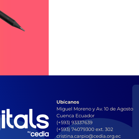
Ubícanos
Miguel Moreno y Av. 10 de Agosto
Cuenca Ecuador
(+593) 93337639
(+593) 74079300 ext. 302
cristina.carpio@cedia.org.ec