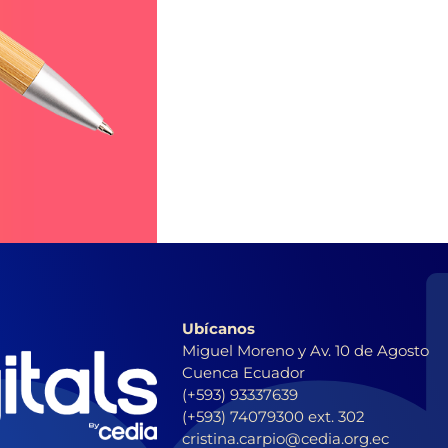
Ubícanos
Miguel Moreno y Av. 10 de Agosto
Cuenca Ecuador
(+593) 93337639
(+593) 74079300 ext. 302
cristina.carpio@cedia.org.ec