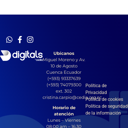
Ubícanos
Miguel Moreno y Av.
10 de Agosto
Cuenca Ecuador
(+593) 93337639
(+593) 74079300
Política de
ext. 302
Privacidad
cristina.carpio@cedia.org.ec
Política de cookies
Política de seguridad
Horario de
de la información
atención
Lunes – Viernes
08:00 am – 16:30